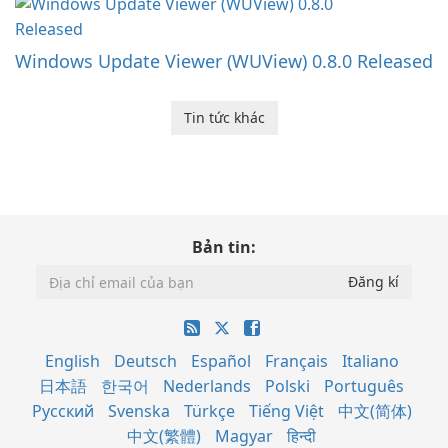
Windows Update Viewer (WUView) 0.8.0 Released
Tin tức khác
Bản tin:
English
Deutsch
Español
Français
Italiano
日本語
한국어
Nederlands
Polski
Português
Русский
Svenska
Türkçe
Tiếng Việt
中文(简体)
中文(繁體)
Magyar
हिन्दी