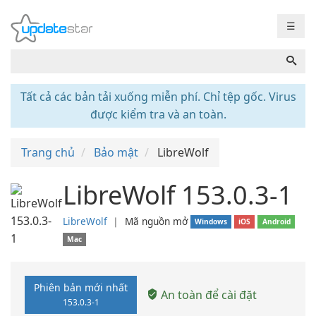
☰
Tất cả các bản tải xuống miễn phí. Chỉ tệp gốc. Virus
được kiểm tra và an toàn.
Trang chủ
Bảo mật
LibreWolf
LibreWolf 153.0.3-1
LibreWolf
❘
Mã nguồn mở
Windows
iOS
Android
Mac
Phiên bản mới nhất
An toàn để cài đặt
153.0.3-1