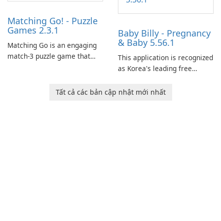
Matching Go! - Puzzle
Games 2.3.1
Baby Billy - Pregnancy
& Baby 5.56.1
Matching Go is an engaging
match-3 puzzle game that
This application is recognized
invites players to join Chloe
as Korea's leading free
and her charming corgi,
platform for pregnancy and
Ollie, on an adventurous
baby tracking, offering
Tất cả các bản cập nhật mới nhất
journey across diverse
essential healthcare tips and
landscapes.
doctor-approved articles.