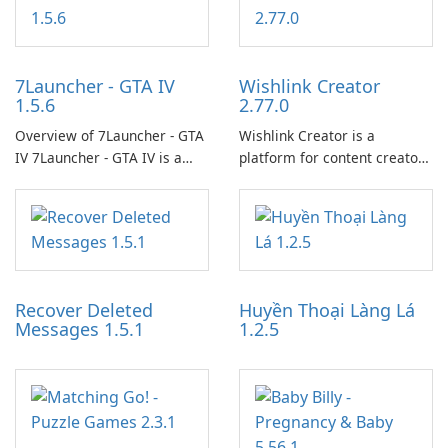
7Launcher - GTA IV
Wishlink Creator
1.5.6
2.77.0
Overview of 7Launcher - GTA
Wishlink Creator is a
IV 7Launcher - GTA IV is a
platform for content creators
specialized software
designed to monetize their
application designed to
work through built-in brand
optimize the gaming
partnerships and integrated
experience for Grand Theft
tools for content distribution
Auto IV.
and audience engagement.
Recover Deleted
Huyền Thoại Làng Lá
Messages 1.5.1
1.2.5